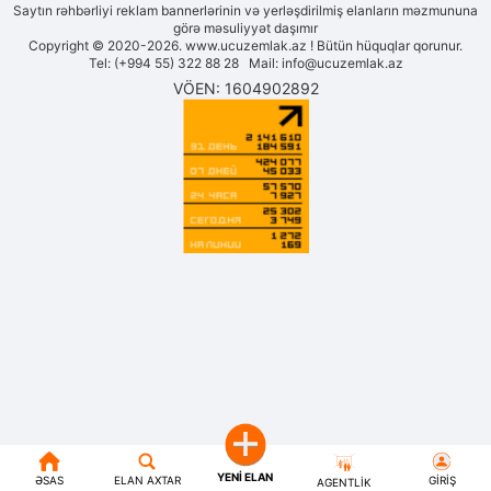
Saytın rəhbərliyi reklam bannerlərinin və yerləşdirilmiş elanların məzmununa
görə məsuliyyət daşımır
Copyright © 2020-2026. www.ucuzemlak.az ! Bütün hüquqlar qorunur.
Tel: (+994 55) 322 88 28 Mail:
info@ucuzemlak.az
VÖEN: 1604902892
YENI ELAN
ƏSAS
ELAN AXTAR
GIRIŞ
AGENTLIK