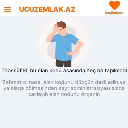
UCUZEMLAK.AZ
Seçilmişlər
Təəssüf ki, bu elan kodu əsasında heç nə tapılmadı
Zəhmət olmasa, elan kodunu düzgün daxil edin və
ya əlaqə bölməsindən sayt administrasiyası əlaqə
saxlayıb elan kodunu örgənin